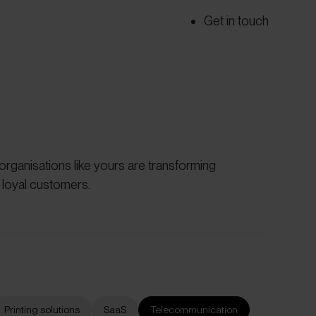
Get in touch
rganisations like yours are transforming
 loyal customers.
Printing solutions
SaaS
Telecommunication