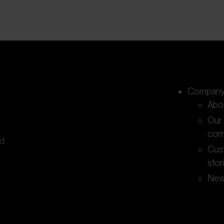
Compan
Abou
Our
com
nd
Cus
stor
Ne