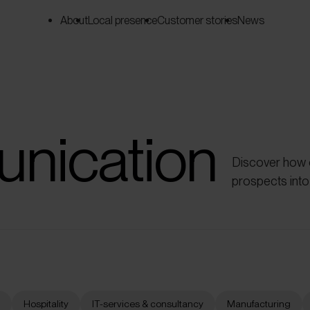
About
Local presence
Customer stories
News
nication
Discover how o
prospects into
s
Hospitality
IT-services & consultancy
Manufacturing