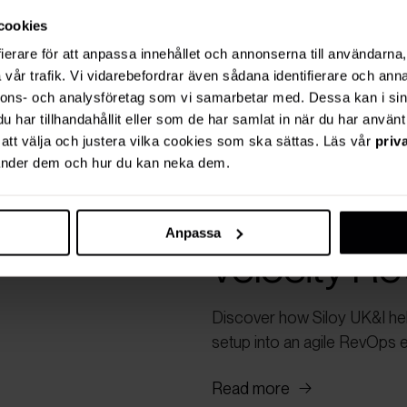
cookies
ierare för att anpassa innehållet och annonserna till användarna, 
vår trafik. Vi vidarebefordrar även sådana identifierare och anna
nnons- och analysföretag som vi samarbetar med. Dessa kan i sin
har tillhandahållit eller som de har samlat in när du har använt 
r att välja och justera vilka cookies som ska sättas. Läs vår
priv
vänder dem och hur du kan neka dem.
From legac
Anpassa
velocity R
Discover how Siloy UK&I help
setup into an agile RevOps e
Read more