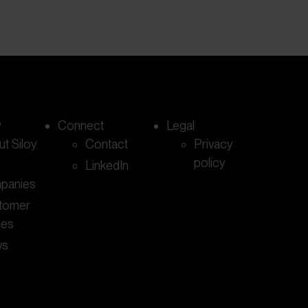
y
Connect
Legal
t Siloy
Contact
Privacy
policy
LinkedIn
panies
tomer
ies
ws