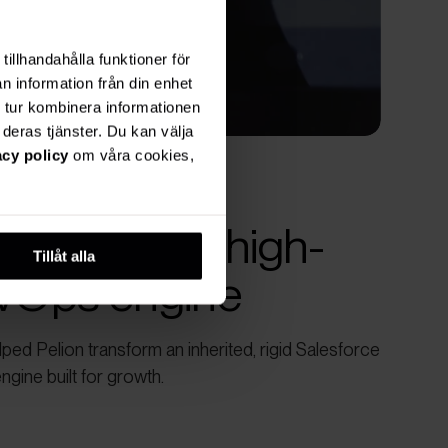
tillhandahålla funktioner för
n information från din enhet
 tur kombinera informationen
deras tjänster. Du kan välja
acy policy
om våra cookies,
y CRM to a high-
Tillåt alla
evOps engine
ed Pelion transform an inherited, rigid Salesforce
ngine built for growth.